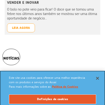
VENDER E INOVAR
O bolo no pote veio para ficar! O doce que se tornou uma
febre nos últimos anos também se mostrou ser uma ótima
oportunidade de negócio...
LEIA AGORA
NOTÍCIAS
Este site usa cookies para oferecer uma melhor experiência
SIGA NAS REDES SOCIAIS:
com os produtos e serviços do Assaí.
Para mais informações sobre as
Política de Cookies
Definições de cookies
UM PROGRAMA: