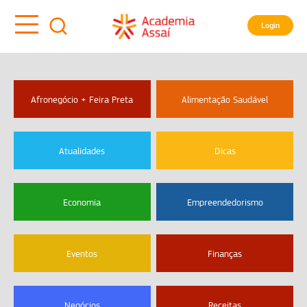
Login
Afronegócio + Feira Preta
Alimentação Saudável
Atualidades
Dicas
Economia
Empreendedorismo
Eventos
Finanças
Negócios
Receitas