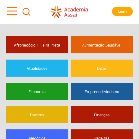
Login
Afronegócio + Feira Preta
Alimentação Saudável
Atualidades
Dicas
Economia
Empreendedorismo
Eventos
Finanças
Negócios
Receitas