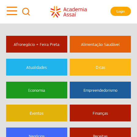
Login
Afronegócio + Feira Preta
Alimentação Saudável
Atualidades
Dicas
Economia
Empreendedorismo
Eventos
Finanças
Negócios
Receitas