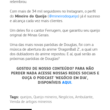
relembrou.
Com mais de 34 mil seguidores no Instagram, o perfil
Mineiro do Queijo
do
(
@mineirodoqueijo
) já é sucesso
e alcança cada vez mais clientes.
Um deles foi o cantor Ferrugem, que garantiu seu queijo
original de Minas Gerais.
Uma das mais novas paródias de Douglas, foi com a
música de abertura do anime ‘DragonBall Z’, a qual um
dos dubladores do anime repostou. E aí, qual serão as
próximas paródias de Douglas?
GOSTOU DE NOSSO CONTEÚDO? PARA NÃO
PERDER NADA ACESSE NOSSAS REDES SOCIAIS E
OUÇA O PODCAST ‘NEGÓCIO EM DIA’,
DISPONÍVEIS
AQUI.
Tags:
queijos
,
Queijo mineiro
,
Negócios
,
Ambulante
,
Venda de artigos mineiros