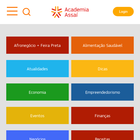
Login
Afronegócio + Feira Preta
Alimentação Saudável
Atualidades
Dicas
Economia
Empreendedorismo
Eventos
Finanças
Negócios
Receitas