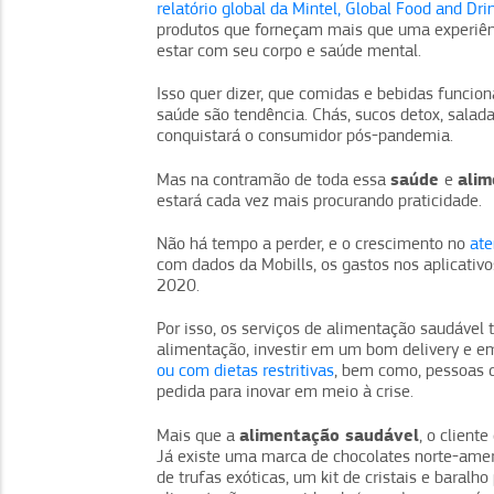
relatório global da Mintel, Global Food and Dr
produtos que forneçam mais que uma experiên
estar com seu corpo e saúde mental.
Isso quer dizer, que comidas e bebidas funcio
saúde são tendência. Chás, sucos detox, salada
conquistará o consumidor pós-pandemia.
saúde
ali
Mas na contramão de toda essa
e
estará cada vez mais procurando praticidade.
Não há tempo a perder, e o crescimento no
ate
com dados da Mobills, os gastos nos aplicativ
2020.
Por isso, os serviços de alimentação saudável
alimentação, investir em um bom delivery e e
ou com dietas restritivas
, bem como, pessoas 
pedida para inovar em meio à crise.
alimentação saudável
Mais que a
, o client
Já existe uma marca de chocolates norte-am
de trufas exóticas, um kit de cristais e baralh