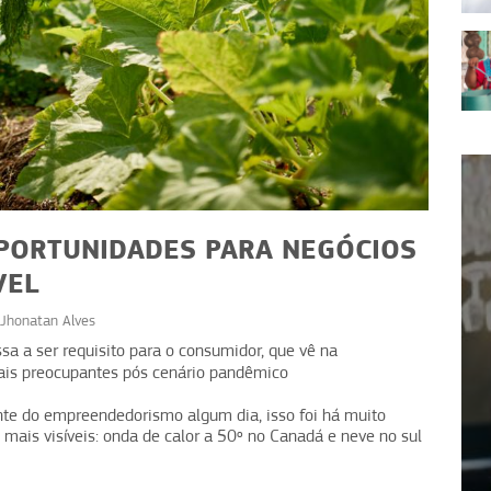
PORTUNIDADES PARA NEGÓCIOS
VEL
Jhonatan Alves
SUSTENTABILIDADE
sa a ser requisito para o consumidor, que vê na
is preocupantes pós cenário pandêmico
s para
Educação financeira: equipe
s
engajada e sustentável
nte do empreendedorismo algum dia, isso foi há muito
mais visíveis: onda de calor a 50º no Canadá e neve no sul