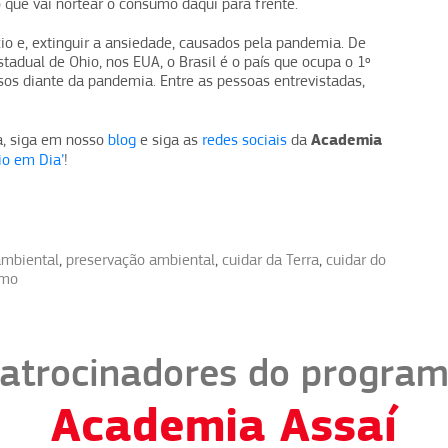
o que vai nortear o consumo daqui para frente.
o e, extinguir a ansiedade, causados pela pandemia. De
adual de Ohio, nos EUA, o Brasil é o país que ocupa o 1º
sos diante da pandemia. Entre as pessoas entrevistadas,
Academia
a, siga em nosso
blog
e siga as
redes sociais
da
io em Dia’
!
ambiental
,
preservação ambiental
,
cuidar da Terra
,
cuidar do
umo
atrocinadores do progra
Academia Assaí