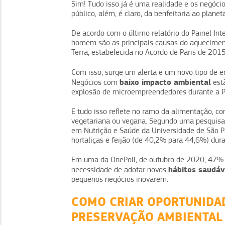
Sim! Tudo isso já é uma realidade e os negóci
público, além, é claro, da benfeitoria ao planeta
De acordo com o último relatório do Painel In
homem são as principais causas do aqueciment
Terra, estabelecida no Acordo de Paris de 201
Com isso, surge um alerta e um novo tipo de 
baixo impacto ambiental
Negócios com
est
explosão de microempreendedores durante a 
E tudo isso reflete no ramo da alimentação, 
vegetariana ou vegana. Segundo uma pesquisa 
em Nutrição e Saúde da Universidade de São 
hortaliças e feijão (de 40,2% para 44,6%) du
Em uma da OnePoll, de outubro de 2020, 47% 
hábitos saudáv
necessidade de adotar novos
pequenos negócios inovarem.
COMO CRIAR OPORTUNIDAD
PRESERVAÇÃO AMBIENTAL