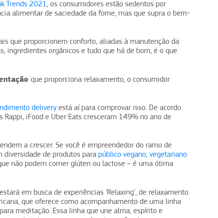
ink Trends 2021
, os consumidores estão sedentos por
cia alimentar de saciedade da fome, mas que supra o bem-
nais que proporcionem conforto, aliadas à manutenção da
s, ingredientes orgânicos e tudo que há de bom, é o que
mentação
que proporciona relaxamento, o consumidor
ndimento delivery
está aí para comprovar isso. De acordo
os Rappi, iFood e Uber Eats cresceram 149% no ano de
 tendem a crescer. Se você é empreendedor do ramo de
m diversidade de produtos para
público vegano, vegetariano
que não podem comer glúten ou lactose – é uma ótima
e estará em busca de experiências ‘Relaxing’, de relaxamento.
ericana, que oferece como acompanhamento de uma linha
o para meditação. Essa linha que une alma, espírito e