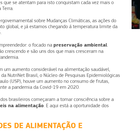
os que se atentam para isto conquistam cada vez mais o
 Terra.
1
2
3
4
tergovernamental sobre Mudanças Climáticas, as ações do
o global, e já estamos chegando á temperatura limite da
5.
preservação ambiental
empreendedor: o focado na
.
ão crescendo e são uns dos que mais cresceram na
Pandemia.
com um aumento considerável na alimentação saudável,
da NutriNet Brasil, o Núcleo de Pesquisas Epidemiológicas
Paulo (USP), houve um aumento no consumo de frutas,
rante a pandemia da Covid-19 em 2020.
dos brasileiros começaram a tomar consciência sobre a
eis na alimentação
. E aqui está a oportunidade dos
ES DE ALIMENTAÇÃO E