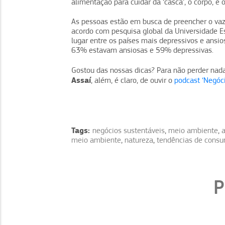
alimentação para cuidar da ‘casca’, o corpo, é 
As pessoas estão em busca de preencher o vazi
acordo com pesquisa global da Universidade Est
lugar entre os países mais depressivos e ansio
63% estavam ansiosas e 59% depressivas.
Gostou das nossas dicas? Para não perder nad
Assaí
, além, é claro, de ouvir o
podcast ‘Negóc
Tags:
negócios sustentáveis
,
meio ambiente
,
meio ambiente
,
natureza
,
tendências de cons
P