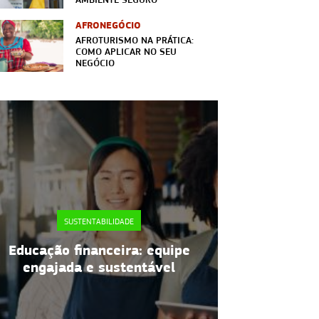
AFRONEGÓCIO
AFROTURISMO NA PRÁTICA:
COMO APLICAR NO SEU
NEGÓCIO
SUSTENTABILIDADE
SUST
Embalagens flexíveis:
Cashback am
benefícios para o seu negócio
o que é e 