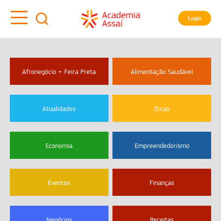
Login
Afronegócio + Feira Preta
Alimentação Saudável
Atualidades
Dicas
Economia
Empreendedorismo
Eventos
Finanças
Negócios
Receitas