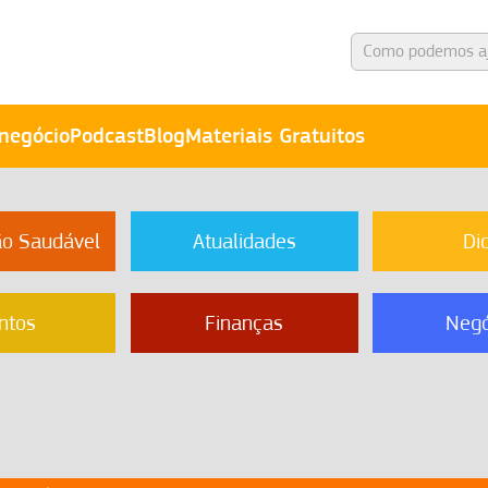
negócio
Podcast
Blog
Materiais Gratuitos
ão Saudável
Atualidades
Di
ntos
Finanças
Negó