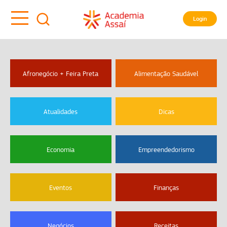
Login
Afronegócio + Feira Preta
Alimentação Saudável
Atualidades
Dicas
Economia
Empreendedorismo
Eventos
Finanças
Negócios
Receitas