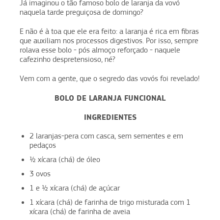
Já imaginou o tão famoso bolo de laranja da vovó
naquela tarde preguiçosa de domingo?
E não é à toa que ele era feito: a laranja é rica em fibras
que auxiliam nos processos digestivos. Por isso, sempre
rolava esse bolo - pós almoço reforçado - naquele
cafezinho despretensioso, né?
Vem com a gente, que o segredo das vovós foi revelado!
BOLO DE LARANJA FUNCIONAL
INGREDIENTES
2 laranjas-pera com casca, sem sementes e em
pedaços
½ xícara (chá) de óleo
3 ovos
1 e ½ xícara (chá) de açúcar
1 xícara (chá) de farinha de trigo misturada com 1
xícara (chá) de farinha de aveia