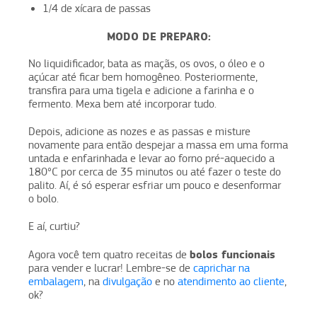
1/4 de xícara de passas
MODO DE PREPARO:
No liquidificador, bata as maçãs, os ovos, o óleo e o
açúcar até ficar bem homogêneo. Posteriormente,
transfira para uma tigela e adicione a farinha e o
fermento. Mexa bem até incorporar tudo.
Depois, adicione as nozes e as passas e misture
novamente para então despejar a massa em uma forma
untada e enfarinhada e levar ao forno pré-aquecido a
180°C por cerca de 35 minutos ou até fazer o teste do
palito. Aí, é só esperar esfriar um pouco e desenformar
o bolo.
E aí, curtiu?
bolos funcionais
Agora você tem quatro receitas de
para vender e lucrar! Lembre-se de
caprichar na
embalagem
, na
divulgação
e no
atendimento ao cliente
,
ok?