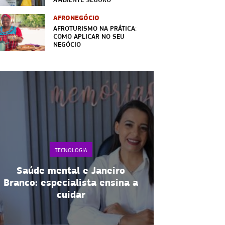
AFRONEGÓCIO
AFROTURISMO NA PRÁTICA:
COMO APLICAR NO SEU
NEGÓCIO
TECNOLOGIA
T
Saúde mental e Janeiro
Empreender 
Branco: especialista ensina a
vender n
cuidar