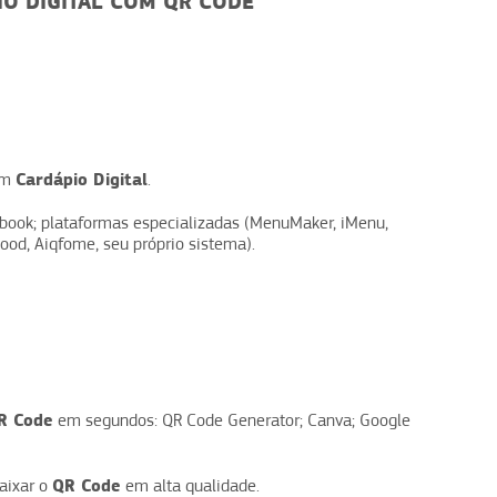
O DIGITAL COM QR CODE
Cardápio Digital
um
.
ebook; plataformas especializadas (MenuMaker, iMenu,
Food, Aiqfome, seu próprio sistema).
R Code
em segundos: QR Code Generator; Canva; Google
QR Code
aixar o
em alta qualidade.