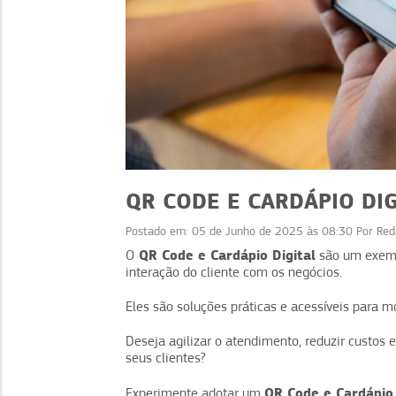
QR CODE E CARDÁPIO DI
Postado em:
05 de Junho de 2025 às 08:30
Por
Red
QR Code e Cardápio Digital
O
são um exemp
TECNOLOGIA
interação do cliente com os negócios.
TECNOLOGIA
Anúncios online: 3 se
Eles são soluções práticas e acessíveis para m
r com TikTok: como
para potencializar 
 no TikTok Shop
vendas
Deseja agilizar o atendimento, reduzir custos
seus clientes?
QR Code e Cardápio 
Experimente adotar um