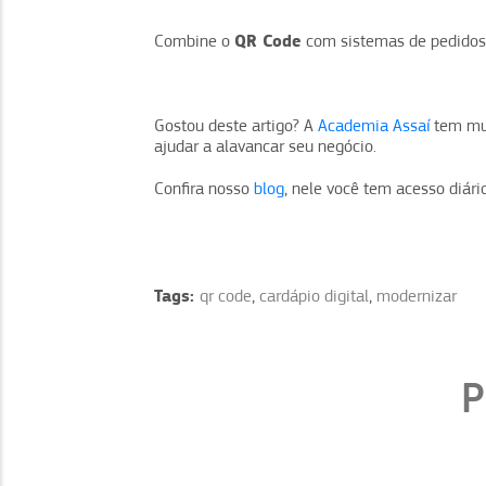
QR Code
Combine o
com sistemas de pedidos o
Gostou deste artigo? A
Academia Assaí
tem mui
ajudar a alavancar seu negócio.
Confira nosso
blog
, nele você tem acesso diár
Tags:
qr code
,
cardápio digital
,
modernizar
P