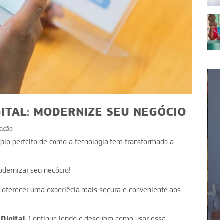
GITAL: MODERNIZE SEU NEGÓCIO
ação
lo perfeito de como a tecnologia tem transformado a
TECNOLOGIA
gredos
odernizar seu negócio!
Apps de delivery: o que faz
suas
um negócio se destacar
 e oferecer uma experiêcia mais segura e conveniente aos
Digital
. Continue lendo e descubra como usar essa