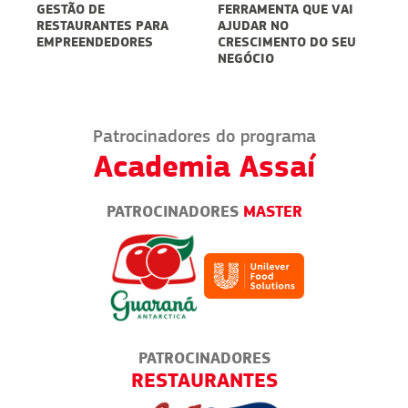
FERRAMENTA QUE VAI
DELIVERY:
AJUDAR NO
SUSTENTABILIDADE
CRESCIMENTO DO SEU
PODE SER UM
NEGÓCIO
DIFERENCIAL
Patrocinadores do programa
Academia Assaí
PATROCINADORES
MASTER
PATROCINADORES
ENDA
RESTAURANTES
EMP