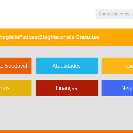
negócio
Podcast
Blog
Materiais Gratuitos
ão Saudável
Atualidades
Di
ntos
Finanças
Negó