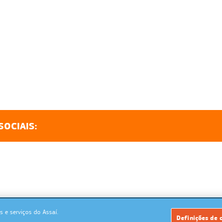
SOCIAIS:
 e serviços do Assaí.
Powered by: MegaMidia Group
Definições de 