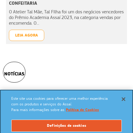
CONFEITARIA
O Atelier Tal Mãe, Tal FIlha foi um dos negócios vencedores
do Prêmio Academia Assaí 2023, na categoria vendas por
encomenda. O...
LEIA AGORA
NOTÍCIAS
Este site usa cookies para oferecer uma melhor experiência
SIGA NAS REDES SOCIAIS:
com os produtos e serviços do Assaí.
Para mais informações sobre as
Política de Cookies
Definições de cookies
UM PROGRAMA: