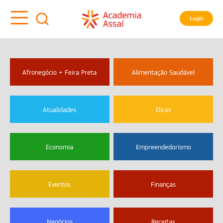
Login
Afronegócio + Feira Preta
Alimentação Saudável
Atualidades
Dicas
Economia
Empreendedorismo
Eventos
Finanças
Negócios
Receitas