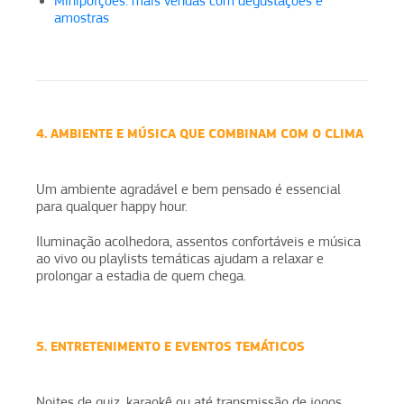
Miniporções: mais vendas com degustações e
amostras
4. AMBIENTE E MÚSICA QUE COMBINAM COM O CLIMA
Um ambiente agradável e bem pensado é essencial
para qualquer happy hour.
Iluminação acolhedora, assentos confortáveis e música
ao vivo ou playlists temáticas ajudam a relaxar e
prolongar a estadia de quem chega.
5. ENTRETENIMENTO E EVENTOS TEMÁTICOS
Noites de quiz, karaokê ou até transmissão de jogos