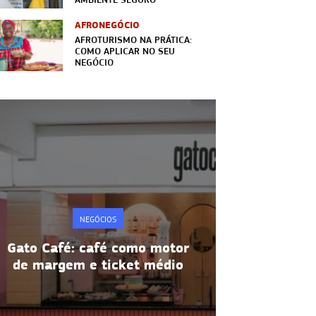
AFRONEGÓCIO
AFROTURISMO NA PRÁTICA:
COMO APLICAR NO SEU
NEGÓCIO
IOS
NEGÓCIOS
fé como motor
Metodologia 5S: disciplina 
ticket médio
produtividade na prática