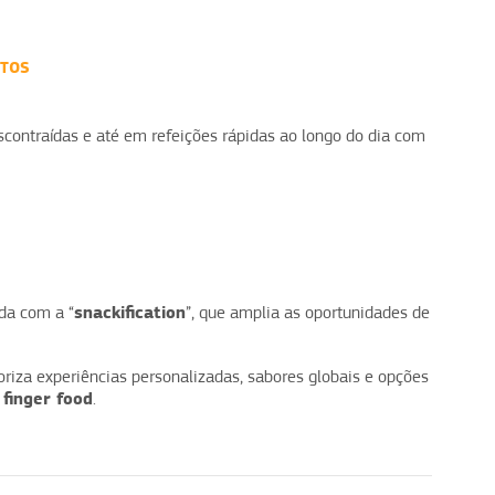
NTOS
scontraídas e até em refeições rápidas ao longo do dia com
snackification
da com a “
”, que amplia as oportunidades de
oriza experiências personalizadas, sabores globais e opções
finger food
o
.