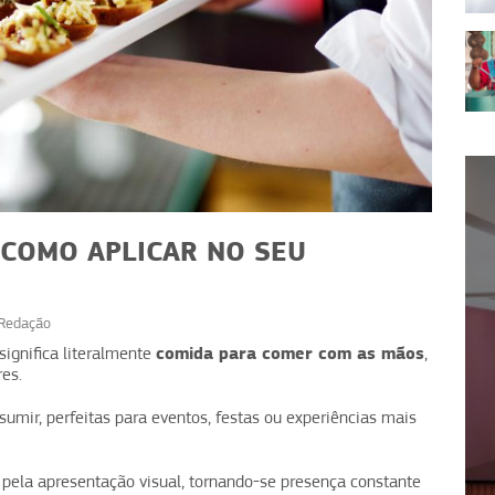
 COMO APLICAR NO SEU
Redação
NEGÓCIOS
NEGÓC
comida para comer com as mãos
ignifica literalmente
,
es.
Assinatura de comida:
Gato Café: ca
mente vendas recorrentes
de margem e 
nsumir, perfeitas para eventos, festas ou experiências mais
e pela apresentação visual, tornando-se presença constante