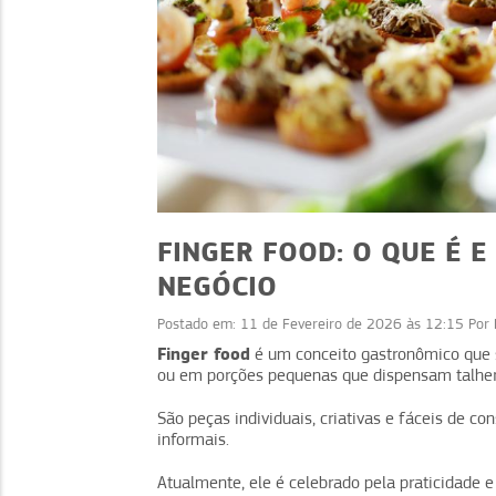
FINGER FOOD: O QUE É E
NEGÓCIO
Postado em:
11 de Fevereiro de 2026 às 12:15
Por
NEGÓCIOS
Finger food
é um conceito gastronômico que s
ou em porções pequenas que dispensam talher
Alta rotatividade: dicas para
manter sua equipe
au
São peças individuais, criativas e fáceis de co
informais.
Atualmente, ele é celebrado pela praticidade 