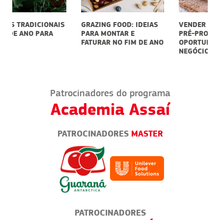
S
GRAZING FOOD: IDEIAS
VENDER ALIMENTOS
C
PARA MONTAR E
PRÉ-PRONTOS COMO
V
FATURAR NO FIM DE ANO
OPORTUNIDADE DE
A
NEGÓCIO
Patrocinadores do programa
Academia Assaí
PATROCINADORES
MASTER
PATROCINADORES