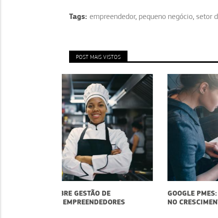
Tags:
empreendedor
,
pequeno negócio
,
setor 
POST MAIS VISTOS
O DE
GOOGLE PMES: A FERRAMENTA QUE VAI AJU
DEDORES
NO CRESCIMENTO DO SEU NEGÓCIO