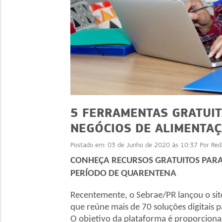
5 FERRAMENTAS GRATUI
NEGÓCIOS DE ALIMENTA
Postado em:
03 de Junho de 2020 às 10:37
Por
Red
DICAS
DICAS
CONHEÇA RECURSOS GRATUITOS PARA
margem: churrasco
Limpeza de áreas: estr
PERÍODO DE QUARENTENA
abor, lucro e
para manter o ambi
xperiência
seguro
Recentemente, o Sebrae/PR lançou o site
que reúne mais de 70 soluções digitais
O objetivo da plataforma é proporciona