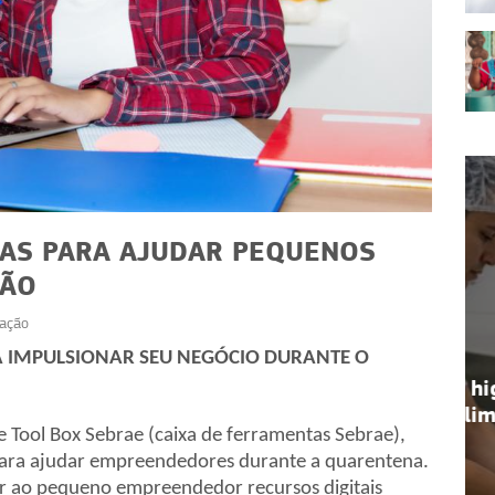
TAS PARA AJUDAR PEQUENOS
ÇÃO
ação
DICAS
 IMPULSIONAR SEU NEGÓCIO DURANTE O
atégias
Seu checklist de higiene na
ente
produção de alimentos
 Tool Box Sebrae (caixa de ferramentas Sebrae),
 para ajudar empreendedores durante a quarentena.
r ao pequeno empreendedor recursos digitais