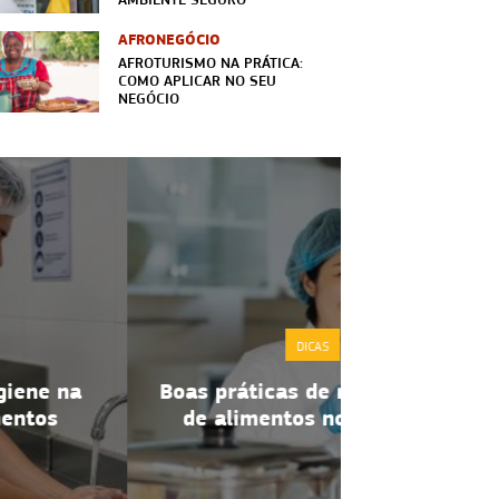
AFRONEGÓCIO
AFROTURISMO NA PRÁTICA:
COMO APLICAR NO SEU
NEGÓCIO
DICAS
Molho é ma
Boas práticas de manipulação
com sa
de alimentos no dia a dia
ex