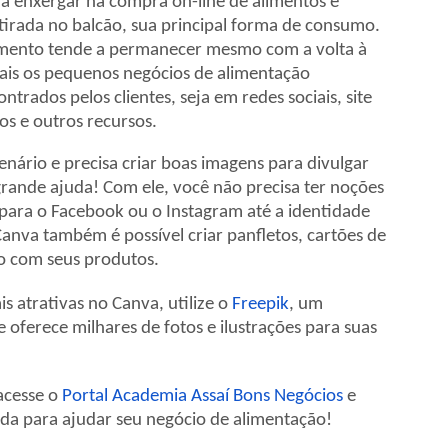
a enxergar na compra on-line de alimentos e
tirada no balcão, sua principal forma de consumo.
tamento tende a permanecer mesmo com a volta à
ais os pequenos negócios de alimentação
rados pelos clientes, seja em redes sociais, site
os e outros recursos.
enário e precisa criar boas imagens para divulgar
ande ajuda! Com ele, você não precisa ter noções
s para o Facebook ou o Instagram até a identidade
anva também é possível criar panfletos, cartões de
vo com seus produtos.
s atrativas no Canva, utilize o
Freepik
, um
oferece milhares de fotos e ilustrações para suas
acesse o
Portal Academia Assaí Bons Negócios
e
da para ajudar seu negócio de alimentação!