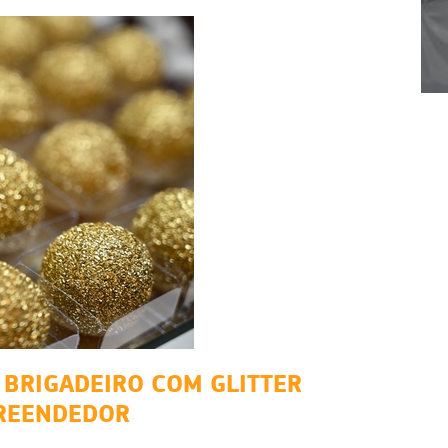
1
2
3
4
 BRIGADEIRO COM GLITTER
PREENDEDOR