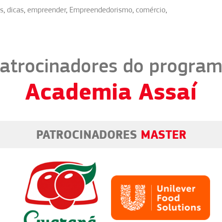
as
,
dicas
,
empreender
,
Empreendedorismo
,
comércio
,
atrocinadores do progra
Academia Assaí
PATROCINADORES
MASTER