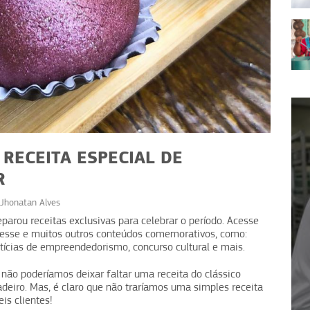
RECEITA ESPECIAL DE
R
Jhonatan Alves
DICAS
rou receitas exclusivas para celebrar o período. Acesse
rasco
Limpeza de áreas: estratégias
 esse e muitos outros conteúdos comemorativos, como:
otícias de empreendedorismo, concurso cultural e mais.
e
para manter o ambiente
seguro
ão poderíamos deixar faltar uma receita do clássico
adeiro. Mas, é claro que não traríamos uma simples receita
is clientes!