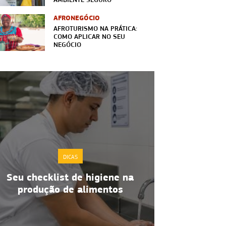
AFRONEGÓCIO
AFROTURISMO NA PRÁTICA:
COMO APLICAR NO SEU
NEGÓCIO
DICAS
Seu checklist de higiene na
Boas prátic
produção de alimentos
de alimen