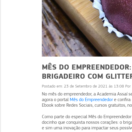
MÊS DO EMPREENDEDOR: 
BRIGADEIRO COM GLITTE
Postado em:
23 de Setembro de 2021 às 13:08
Por
DICAS
No mês do empreendedor, a Academia Assaí sepa
Molho é margem: chur
agora o portal
Mês do Empreendedor
e confira
Ebook sobre Redes Sociais, cursos gratuitos, n
com sabor, lucro 
experiência
Como parte do especial Mês do Empreendedor n
docinho que conquista nossos corações: o brig
e sim uma inovação para impactar seus possíve