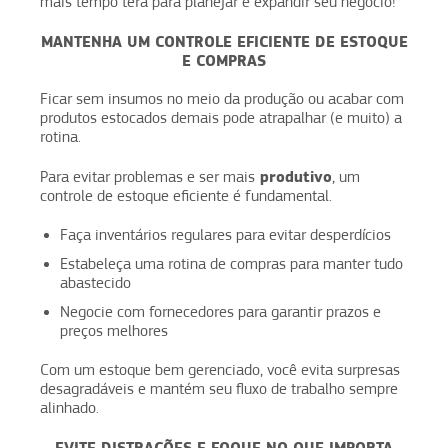
mais tempo terá para planejar e expandir seu negócio!
MANTENHA UM CONTROLE EFICIENTE DE ESTOQUE
E COMPRAS
Ficar sem insumos no meio da produção ou acabar com
produtos estocados demais pode atrapalhar (e muito) a
rotina.
produtivo
Para evitar problemas e ser mais
, um
controle de estoque eficiente é fundamental.
Faça inventários regulares para evitar desperdícios
Estabeleça uma rotina de compras para manter tudo
abastecido
Negocie com fornecedores para garantir prazos e
preços melhores
Com um estoque bem gerenciado, você evita surpresas
desagradáveis e mantém seu fluxo de trabalho sempre
alinhado.
EVITE DISTRAÇÕES E FOQUE NO QUE IMPORTA