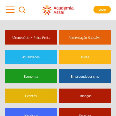
Login
Afronegócio + Feira Preta
Alimentação Saudável
Atualidades
Dicas
Economia
Empreendedorismo
Eventos
Finanças
Negócios
Receitas