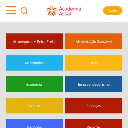
Login
Afronegócio + Feira Preta
Alimentação Saudável
Atualidades
Dicas
Economia
Empreendedorismo
Eventos
Finanças
Negócios
Receitas