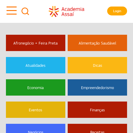
Login
Afronegócio + Feira Preta
Alimentação Saudável
Atualidades
Dicas
Economia
Empreendedorismo
Eventos
Finanças
Negócios
Receitas