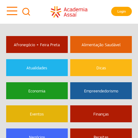
Login
Afronegócio + Feira Preta
Alimentação Saudável
Atualidades
Dicas
Economia
Empreendedorismo
Eventos
Finanças
Negócios
Receitas