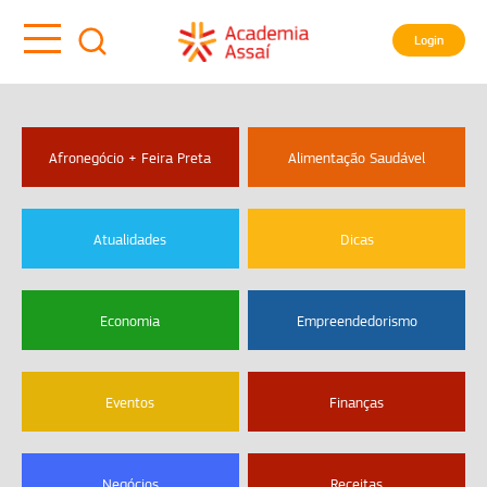
Login
Afronegócio + Feira Preta
Alimentação Saudável
Atualidades
Dicas
Economia
Empreendedorismo
Eventos
Finanças
Negócios
Receitas