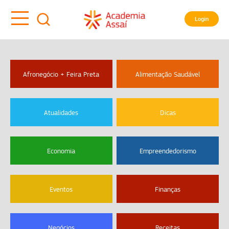
Login
Afronegócio + Feira Preta
Alimentação Saudável
Atualidades
Dicas
Economia
Empreendedorismo
Eventos
Finanças
Negócios
Receitas