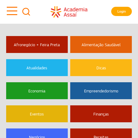
Login
Afronegócio + Feira Preta
Alimentação Saudável
Atualidades
Dicas
Economia
Empreendedorismo
Eventos
Finanças
Negócios
Receitas