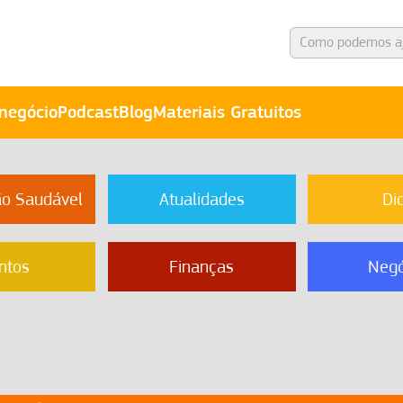
negócio
Podcast
Blog
Materiais Gratuitos
ão Saudável
Atualidades
Di
ntos
Finanças
Negó