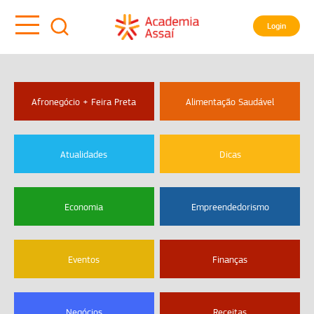
Login
Afronegócio + Feira Preta
Alimentação Saudável
Atualidades
Dicas
Economia
Empreendedorismo
Eventos
Finanças
Negócios
Receitas