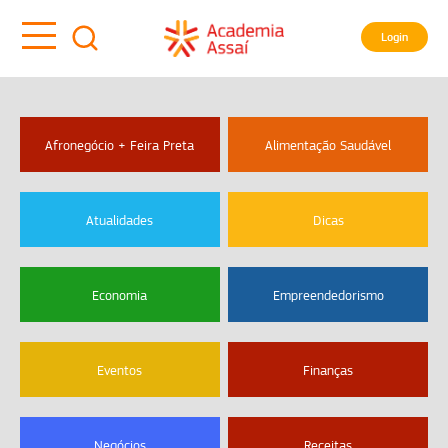
Login
Afronegócio + Feira Preta
Alimentação Saudável
Atualidades
Dicas
Economia
Empreendedorismo
Eventos
Finanças
Negócios
Receitas