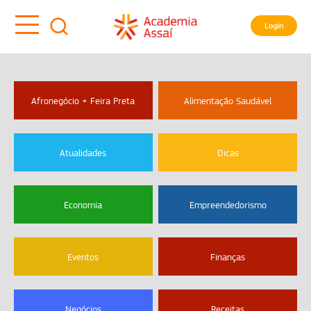
Login
Afronegócio + Feira Preta
Alimentação Saudável
Atualidades
Dicas
Economia
Empreendedorismo
Eventos
Finanças
Negócios
Receitas