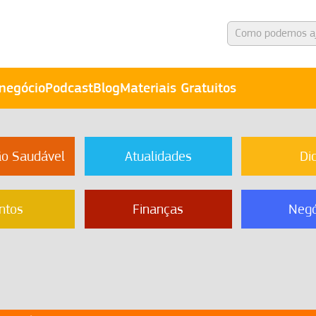
negócio
Podcast
Blog
Materiais Gratuitos
ão Saudável
Atualidades
Di
ntos
Finanças
Negó