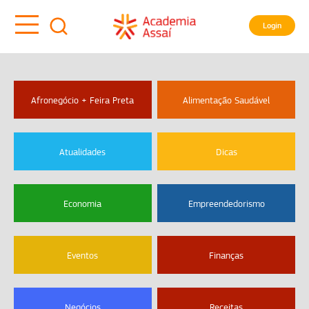
Login
Afronegócio + Feira Preta
Alimentação Saudável
Atualidades
Dicas
Economia
Empreendedorismo
Eventos
Finanças
Negócios
Receitas