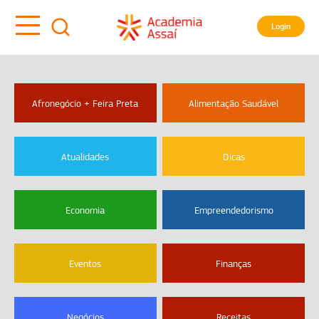
Login
Afronegócio + Feira Preta
Alimentação Saudável
Atualidades
Dicas
Economia
Empreendedorismo
Eventos
Finanças
Negócios
Receitas