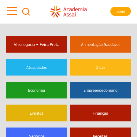
Login
Afronegócio + Feira Preta
Alimentação Saudável
Atualidades
Dicas
Economia
Empreendedorismo
Eventos
Finanças
Negócios
Receitas