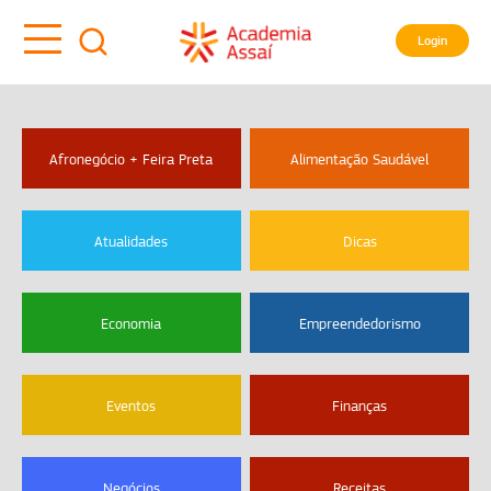
Login
Afronegócio + Feira Preta
Alimentação Saudável
Atualidades
Dicas
Economia
Empreendedorismo
Eventos
Finanças
Negócios
Receitas