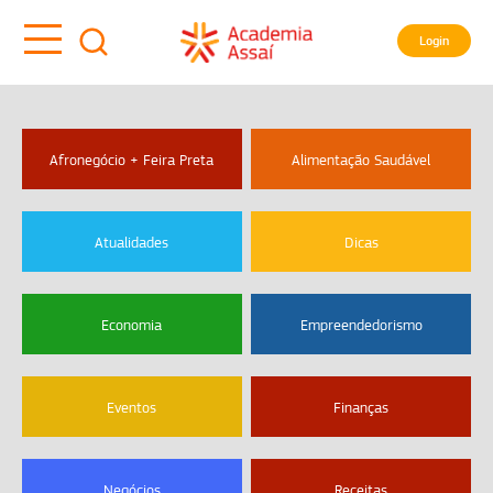
Login
Afronegócio + Feira Preta
Alimentação Saudável
Atualidades
Dicas
Economia
Empreendedorismo
Eventos
Finanças
Negócios
Receitas