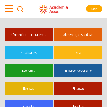
Login
Afronegócio + Feira Preta
Alimentação Saudável
Atualidades
Dicas
Economia
Empreendedorismo
Eventos
Finanças
Negócios
Receitas