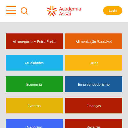
Login
Afronegócio + Feira Preta
Alimentação Saudável
Atualidades
Dicas
Economia
Empreendedorismo
Eventos
Finanças
Negócios
Receitas