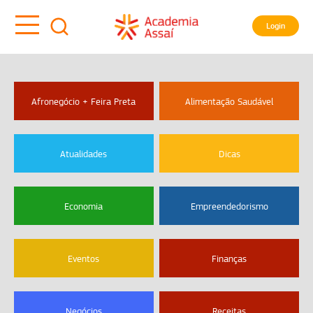
Login
Afronegócio + Feira Preta
Alimentação Saudável
Atualidades
Dicas
Economia
Empreendedorismo
Eventos
Finanças
Negócios
Receitas