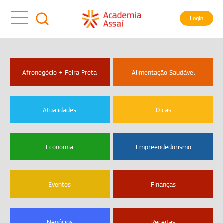
Login
Afronegócio + Feira Preta
Alimentação Saudável
Atualidades
Dicas
Economia
Empreendedorismo
Eventos
Finanças
Negócios
Receitas