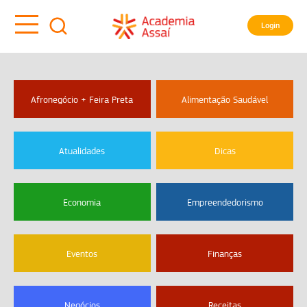
Login
Afronegócio + Feira Preta
Alimentação Saudável
Atualidades
Dicas
Economia
Empreendedorismo
Eventos
Finanças
Negócios
Receitas