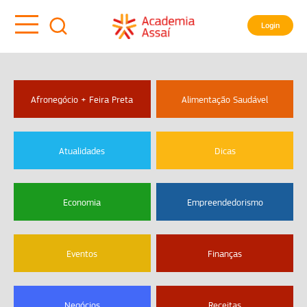
Login
Afronegócio + Feira Preta
Alimentação Saudável
Atualidades
Dicas
Economia
Empreendedorismo
Eventos
Finanças
Negócios
Receitas