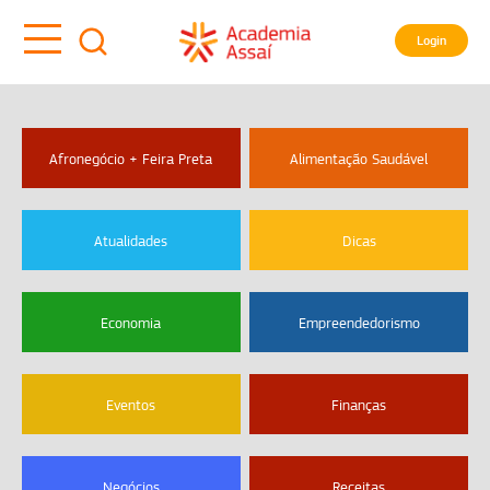
Login
Afronegócio + Feira Preta
Alimentação Saudável
Atualidades
Dicas
Economia
Empreendedorismo
Eventos
Finanças
Negócios
Receitas