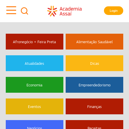
Login
Afronegócio + Feira Preta
Alimentação Saudável
Atualidades
Dicas
Economia
Empreendedorismo
Eventos
Finanças
Negócios
Receitas