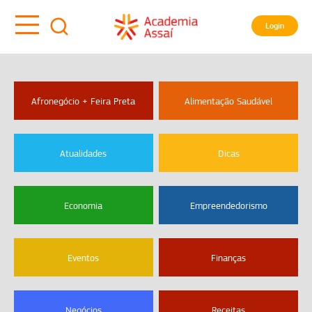
Login
Afronegócio + Feira Preta
Alimentação Saudável
Atualidades
Dicas
Economia
Empreendedorismo
Eventos
Finanças
Negócios
Receitas