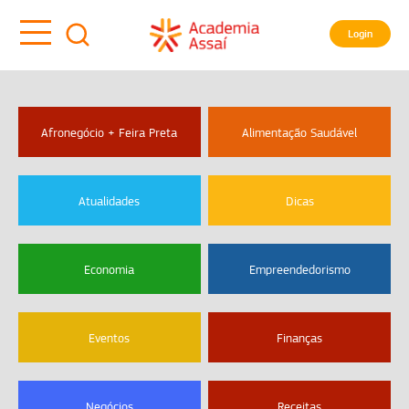
Login
Afronegócio + Feira Preta
Alimentação Saudável
Atualidades
Dicas
Economia
Empreendedorismo
Eventos
Finanças
Negócios
Receitas