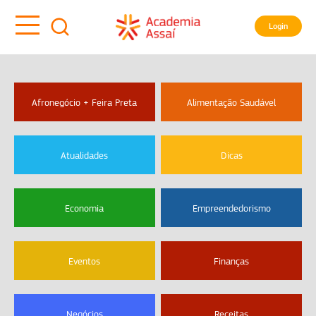
Login
Afronegócio + Feira Preta
Alimentação Saudável
Atualidades
Dicas
Economia
Empreendedorismo
Eventos
Finanças
Negócios
Receitas