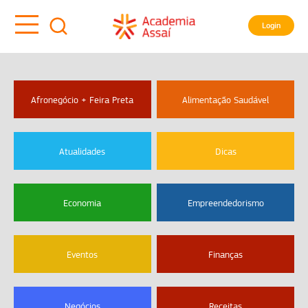
Login
Afronegócio + Feira Preta
Alimentação Saudável
Atualidades
Dicas
Economia
Empreendedorismo
Eventos
Finanças
Negócios
Receitas