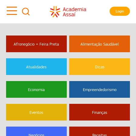
Login
Afronegócio + Feira Preta
Alimentação Saudável
Atualidades
Dicas
Economia
Empreendedorismo
Eventos
Finanças
Negócios
Receitas